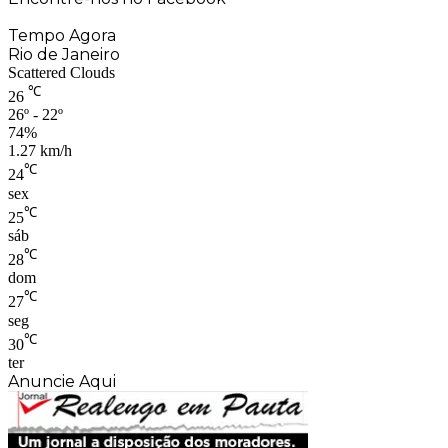
Tempo Agora
Rio de Janeiro
Scattered Clouds
℃
26
26º - 22º
74%
1.27 km/h
℃
24
sex
℃
25
sáb
℃
28
dom
℃
27
seg
℃
30
ter
Anuncie Aqui