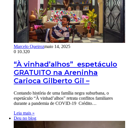
Marcelo Queiroz
maio 14, 2025
0
10.320
“À vinhad’alhos” espetáculo
GRATUITO na Areninha
Carioca Gilberto Gil –
Contando história de uma família negra suburbana, o
espetáculo “À vinhad’alhos” retrata conflitos familiares
durante a pandemia de COVID-19 Crédito…
Leia mais »
Deu no blog