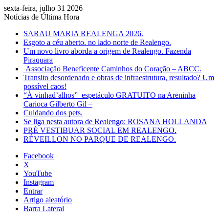
sexta-feira, julho 31 2026
Notícias de Última Hora
SARAU MARIA REALENGA 2026.
Esgoto a céu aberto. no lado norte de Realengo.
Um novo livro aborda a origem de Realengo. Fazenda
Piraquara
Associação Beneficente Caminhos do Coração – ABCC.
Transito desordenado e obras de infraestrutura, resultado? Um
possível caos!
“À vinhad’alhos” espetáculo GRATUITO na Areninha
Carioca Gilberto Gil –
Cuidando dos pets.
Se liga nesta autora de Realengo: ROSANA HOLLANDA
PRÉ VESTIBUAR SOCIAL EM REALENGO.
RÉVEILLON NO PARQUE DE REALENGO.
Facebook
X
YouTube
Instagram
Entrar
Artigo aleatório
Barra Lateral