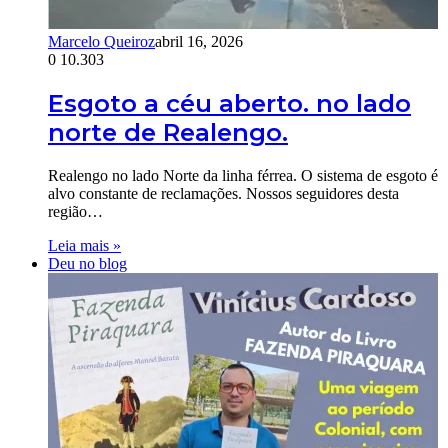
Marcelo Queiroz
abril 16, 2026
0
10.303
Esgoto a céu aberto. no lado
norte de Realengo.
Realengo no lado Norte da linha férrea. O sistema de esgoto é
alvo constante de reclamações. Nossos seguidores desta
região…
Leia mais »
Deu no blog