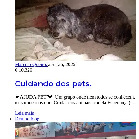
Marcelo Queiroz
abril 26, 2025
0
10.320
Cuidando dos pets.
💓AJUDA PET.💓 Um grupo onde nem todos se conhecem,
mas um elo os une: Cuidar dos animais. cadela Esperança (…
Leia mais »
Deu no blog