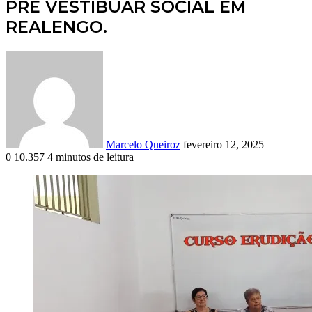
PRÉ VESTIBUAR SOCIAL EM
REALENGO.
Mande
um
e-
mail
Marcelo Queiroz
fevereiro 12, 2025
0
10.357
4 minutos de leitura
Facebook
X
Linkedin
Pinterest
Skype
Messenger
Messenger
WhatsApp
Telegram