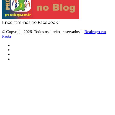
Encontre-nos no Facebook
© Copyright 2026, Todos os direitos reservados |
Realengo em
Pauta
Facebook
X
YouTube
Instagram
Facebook
X
WhatsApp
Telegram
Viber