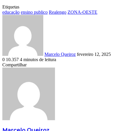
Etiquetas
educação
ensino publico
Realengo
ZONA-OESTE
Mande
um
e-
mail
Marcelo Queiroz
fevereiro 12, 2025
0
10.357
4 minutos de leitura
Facebook
X
Linkedin
Pinterest
Skype
Messenger
Messenger
WhatsApp
Telegram
Compartilhar
Facebook
X
Linkedin
Tumblr
Pinterest
Reddit
VK
OK
Pocket
WhatsApp
Compartilhar
Imprimir
via
e-
mail
Marcelo Queiroz