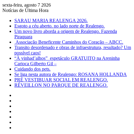
sexta-feira, agosto 7 2026
Notícias de Última Hora
SARAU MARIA REALENGA 2026.
Esgoto a céu aberto. no lado norte de Realengo.
Um novo livro aborda a origem de Realengo. Fazenda
Piraquara
Associação Beneficente Caminhos do Coração – ABCC.
Transito desordenado e obras de infraestrutura, resultado? Um
possível caos!
“À vinhad’alhos” espetáculo GRATUITO na Areninha
Carioca Gilberto Gil –
Cuidando dos pets.
Se liga nesta autora de Realengo: ROSANA HOLLANDA
PRÉ VESTIBUAR SOCIAL EM REALENGO.
RÉVEILLON NO PARQUE DE REALENGO.
Facebook
X
YouTube
Instagram
Entrar
Artigo
aleatório
Barra
Lateral