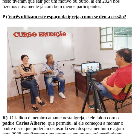
resto tiveram que sair por um motivo ou outro, aí em 2024 nós
fizemos novamente já com bem menos participantes.
P)
Vocês utilizam este espaço da igreja, como se deu a cessão?
R)
O Jailton é membro atuante nesta igreja, e ele falou com o
padre Carlos Alberto
, que permitiu, aí ele começou a montar o
padre disse que poderíamos usar lá sem despesa nenhum e agora
para 2025 nós fizemos uma pesquisa em outros pré vestibulares