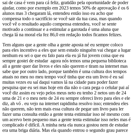
sai de casa é vem para cá feliz, gratidão pela oportunidade de poder
ajudar, como por exemplo em 2023 temos 50% de aprovação é os 6
alunos mas 3 chegaram lá, entendeu então isso eu acho que
compensa todo o sacrifício se você sair da tua casa, mas quando
você vê o resultado aquilo compensa entendeu, você se sente
motivado a continuar e a estimular a garotada é uma aluna que
chega lá na moral ela fez 86,0 em redação todos ficamos felizes.
Tem alguns que a gente olha a gente aposta né eu sempre coloco
para eles incentivo a eles que sem estudo ninguém vai chegar a lugar
nenhum eu sei o que eu falo para ela eu já fui jovem coisa que eu
sempre gostei de estudar agora nós temos uma pequena biblioteca
ali a gente quer dar livros e eles não querem e tiram na internet mas
sabe que por outro lado, porque também é uma cultura dos tempos
atuais no meu no meu tempo você tinha que era um livro é eu saí
muitas vezes eu saí daqui vamos lá na cidade para poder fazer
pesquisa que eu sei mas hoje em dia não o cara pega o celular pai aí
você diz assim eu vejo pelos meus neto eu tenho 2 netos um de 24
uma de 21 e o meu neto de 24 eu sempre ofereci livro para eles e ele
diz, ah vó . eu vejo na internet rapidinha resolvo isso; entendeu eles
não querem, não tem mais essa cultura de pegar um livro para ler
fazer uma consulta então a gente tenta estimular isso né mesmo com
um acervo bem pequeno mas a gente tenta estimular isso neles mas é
complicado é difícil. A minha neta ela nunca gostou nem de estudar
era uma briga diária. Mas ela quando entrou o segundo grau parece