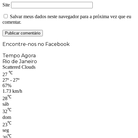
Site
Salvar meus dados neste navegador para a próxima vez que eu
comentar.
Encontre-nos no Facebook
Tempo Agora
Rio de Janeiro
Scattered Clouds
℃
27
27º - 27º
67%
1.73 km/h
℃
28
sáb
℃
32
dom
℃
23
seg
℃
20