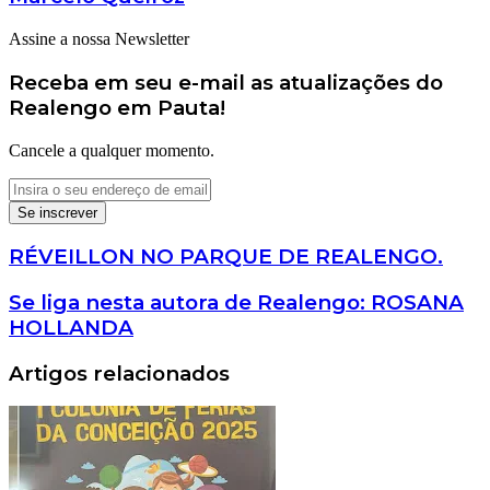
Assine a nossa Newsletter
Receba em seu e-mail as atualizações do
Realengo em Pauta!
Cancele a qualquer momento.
Insira
o
seu
endereço
RÉVEILLON
RÉVEILLON NO PARQUE DE REALENGO.
de
NO
email
PARQUE
Se
Se liga nesta autora de Realengo: ROSANA
DE
liga
HOLLANDA
REALENGO.
nesta
autora
Artigos relacionados
de
Realengo:
ROSANA
HOLLANDA