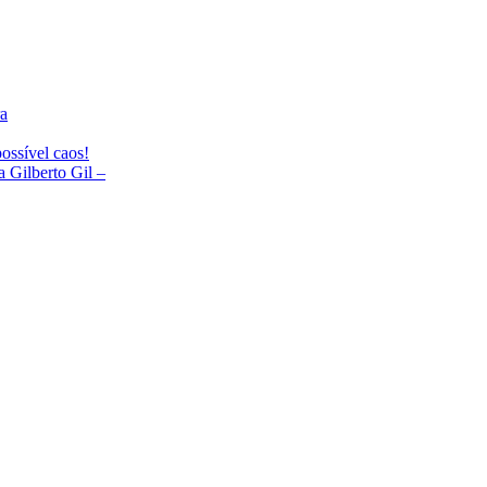
ra
ossível caos!
Gilberto Gil –