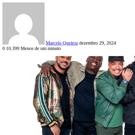
Mande
um
e-
mail
Marcelo Queiroz
dezembro 29, 2024
0
10.399
Menos de um minuto
Facebook
X
Linkedin
Pinterest
Skype
Messenger
Messenger
WhatsApp
Telegram