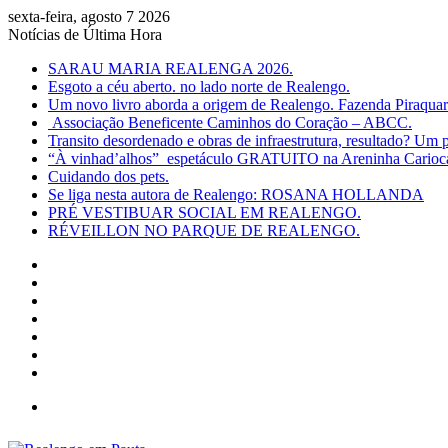
sexta-feira, agosto 7 2026
Notícias de Última Hora
SARAU MARIA REALENGA 2026.
Esgoto a céu aberto. no lado norte de Realengo.
Um novo livro aborda a origem de Realengo. Fazenda Piraqua
Associação Beneficente Caminhos do Coração – ABCC.
Transito desordenado e obras de infraestrutura, resultado? Um p
“À vinhad’alhos” espetáculo GRATUITO na Areninha Carioca 
Cuidando dos pets.
Se liga nesta autora de Realengo: ROSANA HOLLANDA
PRÉ VESTIBUAR SOCIAL EM REALENGO.
RÉVEILLON NO PARQUE DE REALENGO.
Facebook
X
YouTube
Instagram
Entrar
Artigo
aleatório
Barra
Lateral
Menu