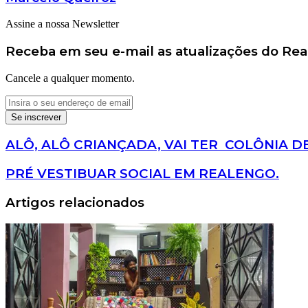
Assine a nossa Newsletter
Receba em seu e-mail as atualizações do Re
Cancele a qualquer momento.
Insira
o
seu
endereço
ALÔ,
ALÔ, ALÔ CRIANÇADA, VAI TER COLÔNIA D
de
ALÔ
email
CRIANÇADA,
PRÉ
PRÉ VESTIBUAR SOCIAL EM REALENGO.
VAI
VESTIBUAR
TER
SOCIAL
Artigos relacionados
COLÔNIA
EM
DE
REALENGO.
FÉRIAS
EM
REALENGO!!