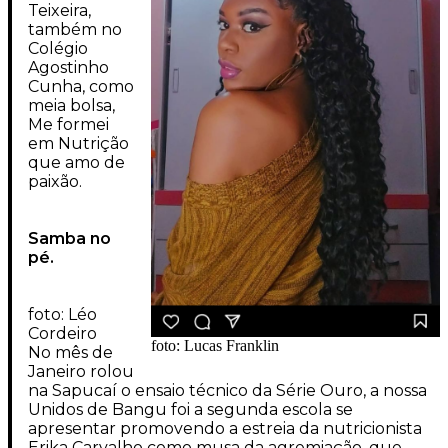
Teixeira,
também no
Colégio
Agostinho
Cunha, como
meia bolsa,
Me formei
em Nutrição
que amo de
paixão.
Samba no
pé.
foto: Léo
Cordeiro
foto: Lucas Franklin
No mês de
Janeiro rolou
na Sapucaí o ensaio técnico da Série Ouro, a nossa
Unidos de Bangu foi a segunda escola se
apresentar promovendo a estreia da nutricionista
Erika Carvalho como musa da agremiação, que