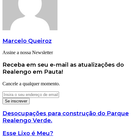
Marcelo Queiroz
Assine a nossa Newsletter
Receba em seu e-mail as atualizações do
Realengo em Pauta!
Cancele a qualquer momento.
Insira
o
seu
endereço
Desocupações
Desocupações para construção do Parque
de
para
Realengo Verde.
email
construção
do
Esse
Esse Lixo é Meu?
Parque