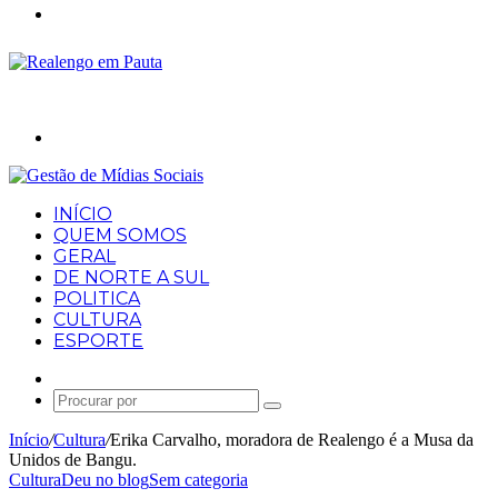
Menu
Procurar
por
INÍCIO
QUEM SOMOS
GERAL
DE NORTE A SUL
POLITICA
CULTURA
ESPORTE
Artigo
aleatório
Procurar
por
Início
/
Cultura
/
Erika Carvalho, moradora de Realengo é a Musa da
Unidos de Bangu.
Cultura
Deu no blog
Sem categoria