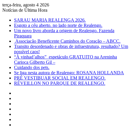
terça-feira, agosto 4 2026
Notícias de Última Hora
SARAU MARIA REALENGA 2026.
Esgoto a céu aberto. no lado norte de Realengo.
Um novo livro aborda a origem de Realengo. Fazenda
Piraquara
Associação Beneficente Caminhos do Coração – ABCC.
Transito desordenado e obras de infraestrutura, resultado? Um
possível caos!
“À vinhad’alhos” espetáculo GRATUITO na Areninha
Carioca Gilberto Gil –
Cuidando dos pets.
Se liga nesta autora de Realengo: ROSANA HOLLANDA
PRÉ VESTIBUAR SOCIAL EM REALENGO.
RÉVEILLON NO PARQUE DE REALENGO.
Facebook
X
YouTube
Instagram
Entrar
Artigo
aleatório
Barra
Lateral