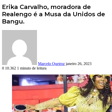
Erika Carvalho, moradora de
Realengo é a Musa da Unidos de
Bangu.
Mande
um
e-
mail
Marcelo Queiroz
janeiro 26, 2023
0
10.362
1 minuto de leitura
Facebook
X
Linkedin
Pinterest
Skype
Messenger
Messenger
WhatsApp
Telegram