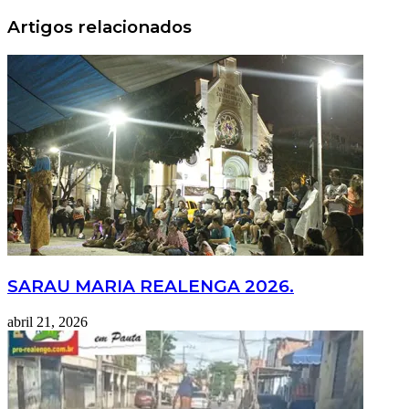
Lixo
Realengo
é
Artigos relacionados
Verde.
Meu?
SARAU MARIA REALENGA 2026.
abril 21, 2026