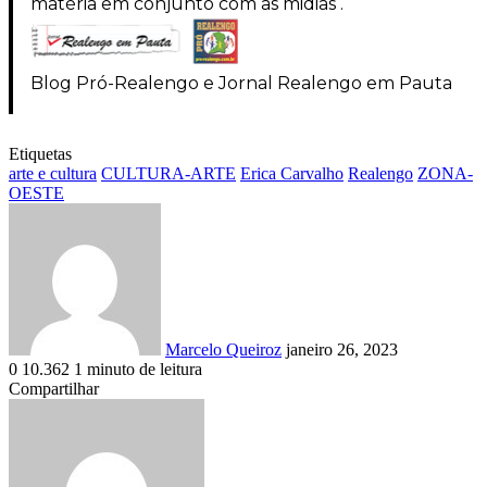
matéria em conjunto com as midias .
Blog Pró-Realengo e Jornal Realengo em Pauta
Etiquetas
arte e cultura
CULTURA-ARTE
Erica Carvalho
Realengo
ZONA-
OESTE
Mande
um
e-
mail
Marcelo Queiroz
janeiro 26, 2023
0
10.362
1 minuto de leitura
Facebook
X
Linkedin
Pinterest
Skype
Messenger
Messenger
WhatsApp
Telegram
Compartilhar
Facebook
X
Linkedin
Tumblr
Pinterest
Reddit
VK
OK
Pocket
WhatsApp
Compartilhar
Imprimir
via
e-
mail