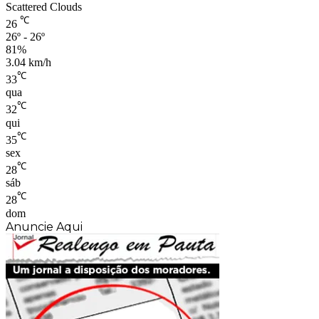
Scattered Clouds
℃
26
26º - 26º
81%
3.04 km/h
℃
33
qua
℃
32
qui
℃
35
sex
℃
28
sáb
℃
28
dom
Anuncie Aqui