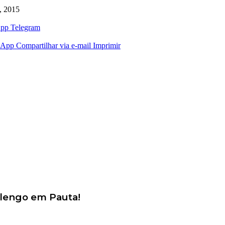
, 2015
pp
Telegram
sApp
Compartilhar via e-mail
Imprimir
alengo em Pauta!