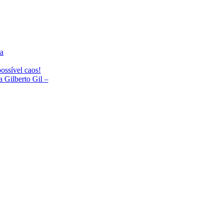
ra
ossível caos!
Gilberto Gil –