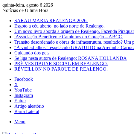
quinta-feira, agosto 6 2026
Notícias de Última Hora
SARAU MARIA REALENGA 2026.
Esgoto a céu aberto. no lado norte de Realengo.
Um novo livro aborda a origem de Realengo. Fazenda Piraqua
Associação Beneficente Caminhos do Coração – ABCC.
Transito desordenado e obras de infraestrutura, resultado? Um p
“À vinhad’alhos” espetáculo GRATUITO na Areninha Carioca 
Cuidando dos pets.
Se liga nesta autora de Realengo: ROSANA HOLLANDA
PRÉ VESTIBUAR SOCIAL EM REALENGO.
RÉVEILLON NO PARQUE DE REALENGO.
Facebook
X
YouTube
Instagram
Entrar
Artigo aleatório
Barra Lateral
Menu