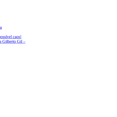
ra
ossível caos!
Gilberto Gil –