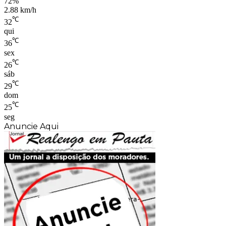
72%
2.88 km/h
℃
32
qui
℃
36
sex
℃
26
sáb
℃
29
dom
℃
25
seg
Anuncie Aqui