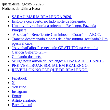
quarta-feira, agosto 5 2026
Notícias de Última Hora
SARAU MARIA REALENGA 2026.
Esgoto a céu aberto. no lado norte de Realengo.
Um novo livro aborda a origem de Realengo. Fazenda
Piraquara
Associação Beneficente Caminhos do Coração – ABCC.
Transito desordenado e obras de infraestrutura, resultado? Um
possível caos!
“À vinhad’alhos” espetáculo GRATUITO na Areninha
Carioca Gilberto Gil –
Cuidando dos pets.
Se liga nesta autora de Realengo: ROSANA HOLLANDA
PRÉ VESTIBUAR SOCIAL EM REALENGO.
RÉVEILLON NO PARQUE DE REALENGO.
Facebook
X
YouTube
Instagram
Entrar
Artigo aleatório
Barra Lateral