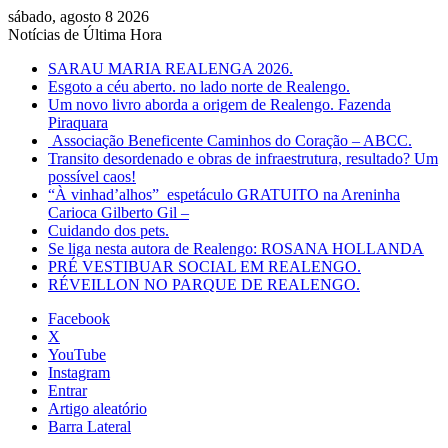
sábado, agosto 8 2026
Notícias de Última Hora
SARAU MARIA REALENGA 2026.
Esgoto a céu aberto. no lado norte de Realengo.
Um novo livro aborda a origem de Realengo. Fazenda
Piraquara
Associação Beneficente Caminhos do Coração – ABCC.
Transito desordenado e obras de infraestrutura, resultado? Um
possível caos!
“À vinhad’alhos” espetáculo GRATUITO na Areninha
Carioca Gilberto Gil –
Cuidando dos pets.
Se liga nesta autora de Realengo: ROSANA HOLLANDA
PRÉ VESTIBUAR SOCIAL EM REALENGO.
RÉVEILLON NO PARQUE DE REALENGO.
Facebook
X
YouTube
Instagram
Entrar
Artigo aleatório
Barra Lateral