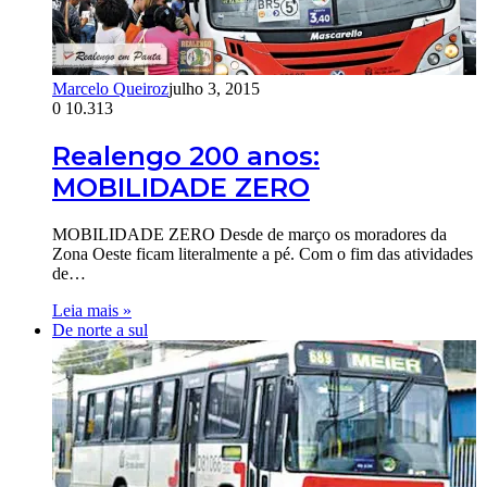
Marcelo Queiroz
julho 3, 2015
0
10.313
Realengo 200 anos:
MOBILIDADE ZERO
MOBILIDADE ZERO Desde de março os moradores da
Zona Oeste ficam literalmente a pé. Com o fim das atividades
de…
Leia mais »
De norte a sul