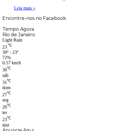
Leia mais »
Encontre-nos no Facebook
Tempo Agora
Rio de Janeiro
Light Rain
℃
23
30º - 23º
72%
0.57 km/h
℃
30
sáb
℃
31
dom
℃
27
seg
℃
20
ter
℃
23
qua
Anuncie Aqui