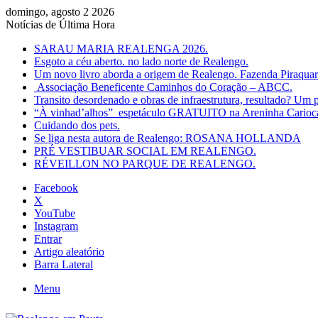
domingo, agosto 2 2026
Notícias de Última Hora
SARAU MARIA REALENGA 2026.
Esgoto a céu aberto. no lado norte de Realengo.
Um novo livro aborda a origem de Realengo. Fazenda Piraqua
Associação Beneficente Caminhos do Coração – ABCC.
Transito desordenado e obras de infraestrutura, resultado? Um p
“À vinhad’alhos” espetáculo GRATUITO na Areninha Carioca 
Cuidando dos pets.
Se liga nesta autora de Realengo: ROSANA HOLLANDA
PRÉ VESTIBUAR SOCIAL EM REALENGO.
RÉVEILLON NO PARQUE DE REALENGO.
Facebook
X
YouTube
Instagram
Entrar
Artigo aleatório
Barra Lateral
Menu