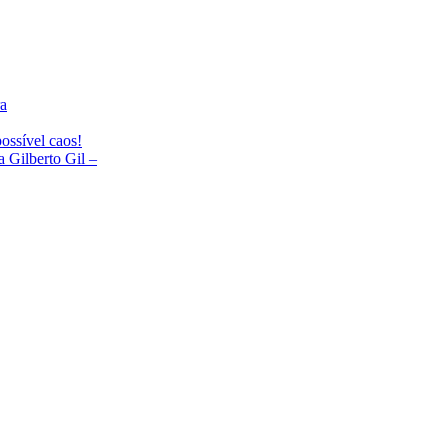
ra
ossível caos!
Gilberto Gil –