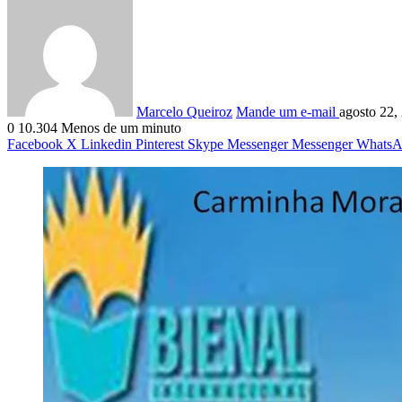
Marcelo Queiroz
Mande um e-mail
agosto 22,
0
10.304
Menos de um minuto
Facebook
X
Linkedin
Pinterest
Skype
Messenger
Messenger
WhatsA